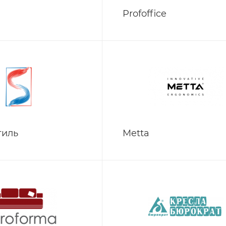
Profoffice
тиль
Metta