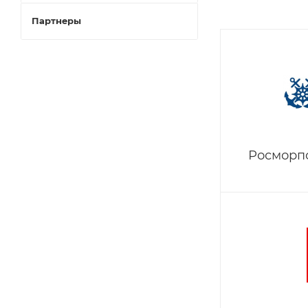
Партнеры
Росморп