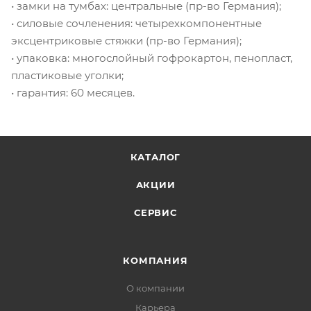
• замки на тумбах: центральные (пр-во Германия);
• силовые сочленения: четырехкомпонентные
эксцентриковые стяжки (пр-во Германия);
• упаковка: многослойный гофрокартон, пенопласт,
пластиковые уголки;
• гарантия: 60 месяцев.
КАТАЛОГ
АКЦИИ
СЕРВИС
КОМПАНИЯ
О компании
Карьера