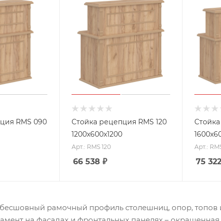
пция RMS 090
Стойка рецепция RMS 120
Стойка
1200х600х1200
1600х6
Арт.: RMS 120
Арт.: RM
66 538
₽
75 32
 бесшовный рамочный профиль столешниц, опор, топов 
намент на фасадах и фронтальных панелях – окрашенная