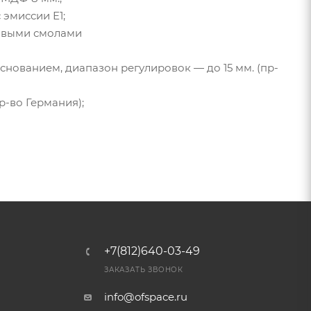
 эмиссии Е1;
новыми смолами
снованием, диапазон регулировок — до 15 мм. (пр-
р-во Германия);
+7(812)640-03-49
ЗАКАЗАТЬ ЗВОНОК
info@ofspace.ru