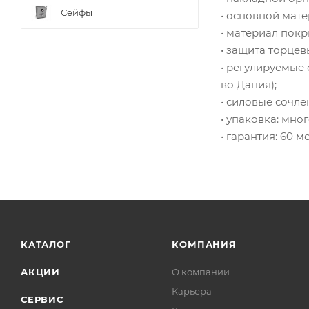
Сейфы
• основной мате
• материал пок
• защита торцев
• регулируемые 
во Дания);
• силовые сочл
• упаковка: мно
• гарантия: 60 м
КАТАЛОГ
КОМПАНИЯ
АКЦИИ
О компании
Карьера
СЕРВИС