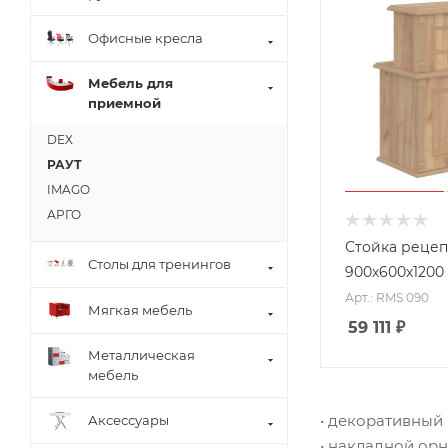
Офисные кресла
Мебель для
приемной
DEX
РАУТ
IMAGO
АРГО
Стойка реце
Столы для тренингов
900х600х1200
Арт.: RMS 090
Мягкая мебель
59 111
₽
Металлическая
мебель
• декоративный
Аксессуары
• накладной ор