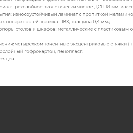
риал: трехслойное экологически чистое ДСП 18 мм, класс
рытия: износоустойчивый ламинат с пропиткой мелами
ых поверхностей: кромка ПВХ, толщина 0,4 мм.;
опоры столов и шкафов: металлические с пластиковым о
енения: четырехкомпонентные эксцентриковые стяжки (п
гослойный гофрокартон, пенопласт;
есяцев.