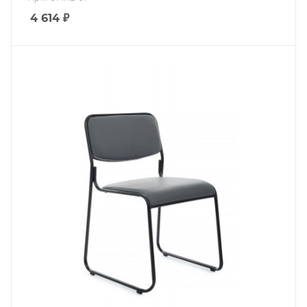
4 614
₽