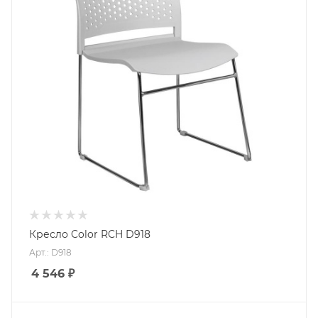
Кресло Color RCH D918
Арт.: D918
4 546
₽