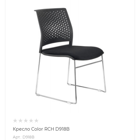
Кресло Color RCH D918B
Арт.: D918B