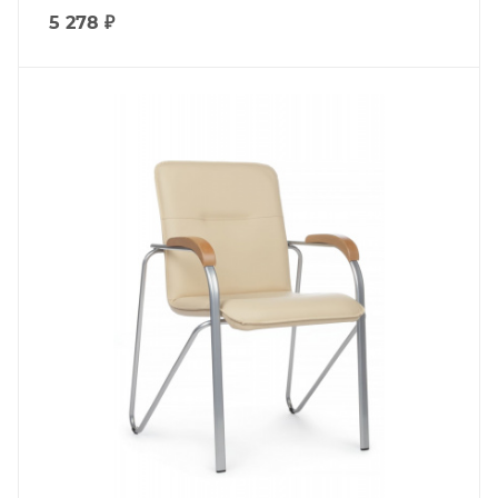
5 278
₽