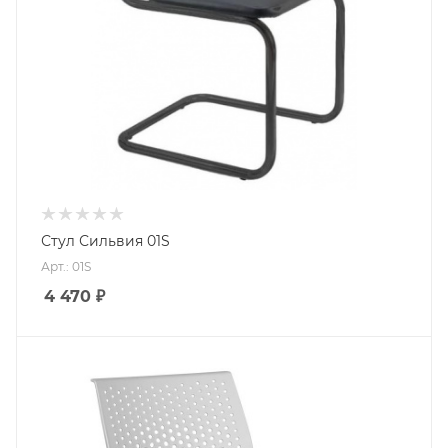
Стул Сильвия 01S
Арт.: 01S
4 470
₽