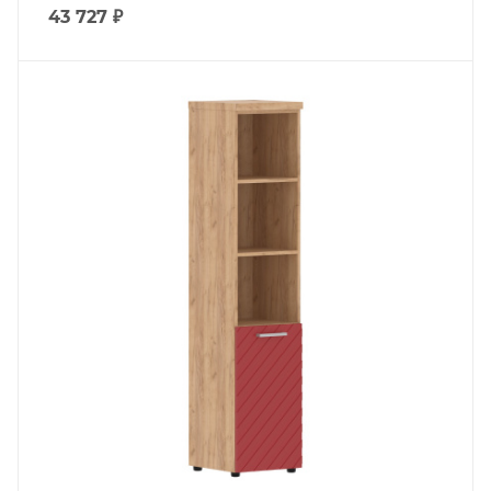
43 727
₽