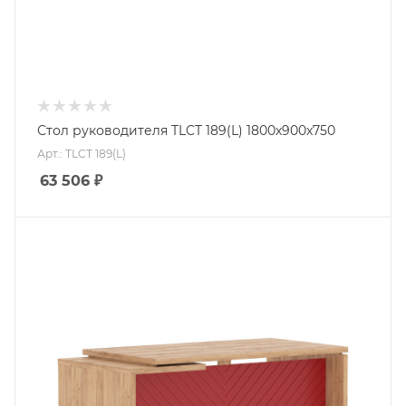
Стол руководителя TLCT 189(L) 1800х900х750
Арт.: TLCT 189(L)
63 506
₽