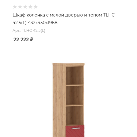
Шкаф колонка с малой дверью и топом TLHC
42.5(L) 432х450х1968
Арт.: TLHC 42.5(L)
22 222
₽