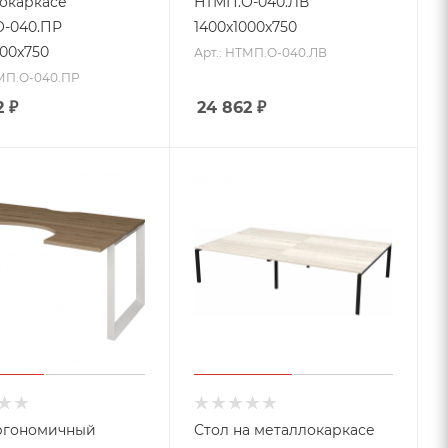
окаркасе
НТМП.О-040.ЛВ
-040.ПР
1400x1000x750
000x750
Арт.: НТМП.О-040.ЛВ
ТМП.О-040.ПР
2
₽
24 862
₽
ргономичный
Стол на металлокаркасе