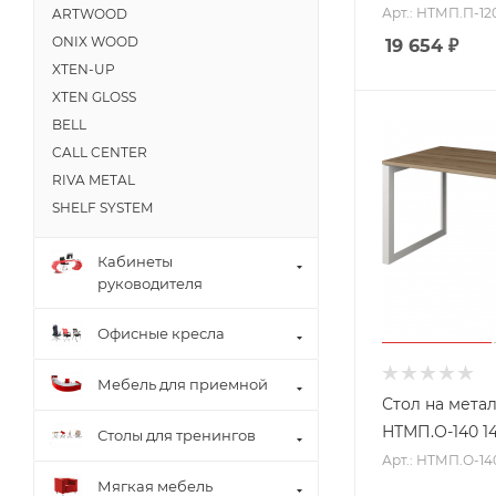
Арт.: НТМП.П-12
ARTWOOD
ONIX WOOD
19 654
₽
XTEN-UP
XTEN GLOSS
BELL
CALL CENTER
RIVA METAL
SHELF SYSTEM
Кабинеты
руководителя
Офисные кресла
Мебель для приемной
Стол на мета
НТМП.О-140 1
Столы для тренингов
Арт.: НТМП.О-14
Мягкая мебель