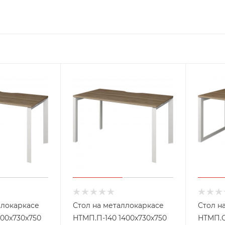
ллокаркасе
Стол на металлокаркасе
Стол н
200x730x750
НТМП.П-140 1400x730x750
НТМП.О