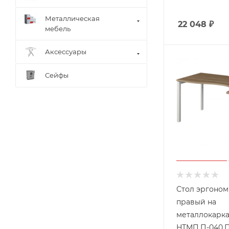
Металлическая
22 048
₽
мебель
Аксессуары
Сейфы
Стол эргоно
правый на
металлокарк
НТМП.П-040.