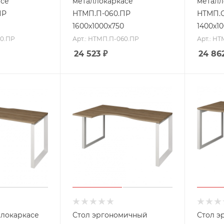
асе
металлокаркасе
металл
ПР
НТМП.П-060.ПР
НТМП.О
1600x1000x750
1400x1
60.ПР
Арт.: НТМП.П-060.ПР
Арт.: Н
24 523
₽
24 86
ллокаркасе
Стол эргономичный
Стол э