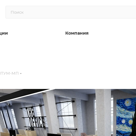
ции
Компания
НТУМ-МП