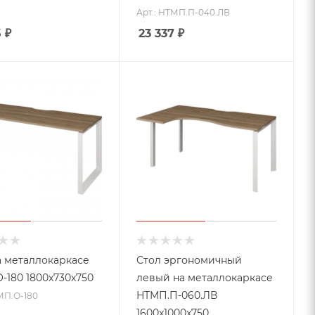
Арт.: НТМП.П-040.ЛВ
5
₽
23 337
₽
а металлокаркасе
Стол эргономичный
-180 1800x730x750
левый на металлокаркасе
НТМП.П-060.ЛВ
МП.О-180
1600x1000x750