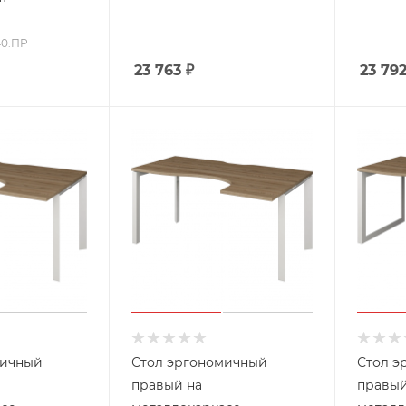
40.ПР
23 763
₽
23 79
мичный
Стол эргономичный
Стол э
правый на
правый