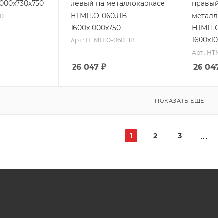
000x730x750
левый на металлокаркасе
правый
НТМП.О-060.ЛВ
металл
00
1600x1000x750
НТМП.О
1600x1
Арт.: НТМП.О-060.ЛВ
Арт.: Н
26 047
₽
26 04
ПОКАЗАТЬ ЕЩЕ
1
2
3