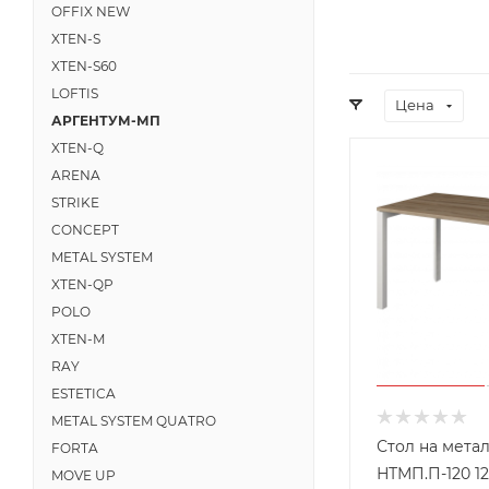
OFFIX NEW
XTEN-S
XTEN-S60
LOFTIS
Цена
АРГЕНТУМ-МП
XTEN-Q
ARENA
STRIKE
CONCEPT
METAL SYSTEM
XTEN-QP
POLO
XTEN-M
RAY
ESTETICA
METAL SYSTEM QUATRO
Стол на мета
FORTA
НТМП.П-120 1
MOVE UP