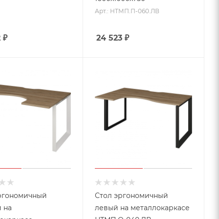
Арт.: НТМП.П-060.ЛВ
2
₽
24 523
₽
ргономичный
Стол эргономичный
 на
левый на металлокаркасе