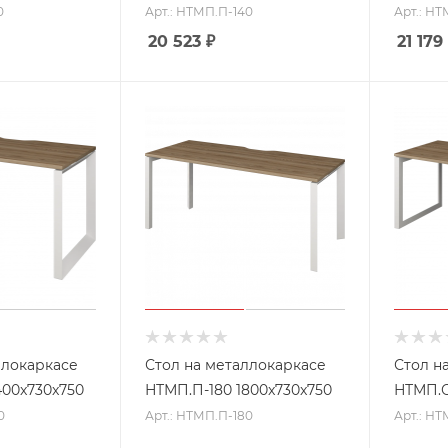
0
Арт.: НТМП.П-140
Арт.: НТ
20 523
₽
21 179
ллокаркасе
Стол на металлокаркасе
Стол н
400x730x750
НТМП.П-180 1800x730x750
НТМП.О
0
Арт.: НТМП.П-180
Арт.: НТ