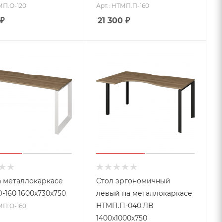
МП.О-120
Арт.: НТМП.П-160
₽
21 300
₽
а металлокаркасе
Стол эргономичный
-160 1600x730x750
левый на металлокаркасе
НТМП.П-040.ЛВ
МП.О-160
1400x1000x750