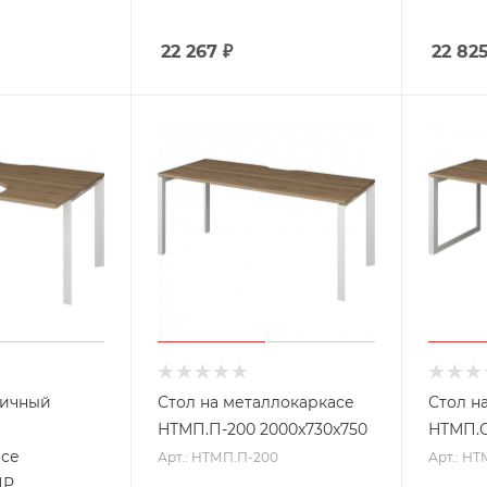
22 267
₽
22 82
мичный
Стол на металлокаркасе
Стол н
НТМП.П-200 2000x730x750
НТМП.О
асе
Арт.: НТМП.П-200
Арт.: НТ
ПР