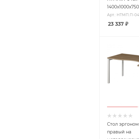
1400x1000x750
Арт.: НТМП.П-0
23 337
₽
Стол эргоно
правый на