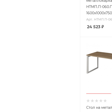
металлокарк
НТМП.П-060.
1600x1000x750
Арт.: НТМП.П-0
24 523
₽
Стол на мета