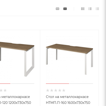
а металлокаркасе
Стол на металлокаркасе
-120 1200x730x750
НТМП.П-160 1600x730x750