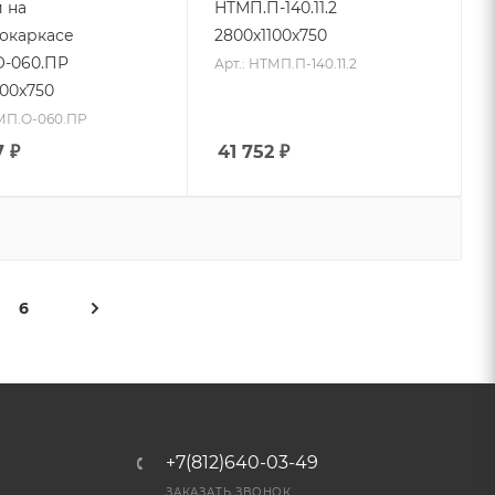
 на
НТМП.П-140.11.2
окаркасе
2800x1100x750
-060.ПР
Арт.: НТМП.П-140.11.2
000x750
ТМП.О-060.ПР
7
₽
41 752
₽
6
+7(812)640-03-49
ЗАКАЗАТЬ ЗВОНОК